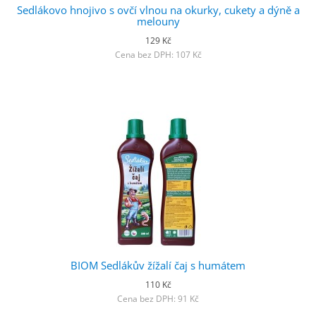
Sedlákovo hnojivo s ovčí vlnou na okurky, cukety a dýně a
melouny
129 Kč
Cena bez DPH: 107 Kč
BIOM Sedlákův žížalí čaj s humátem
110 Kč
Cena bez DPH: 91 Kč