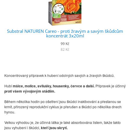
Substral NATUREN Careo - proti žravým a savým škůdcům
koncentrát 3x20ml
99 Kč
82 Kč
Koncentrovaný přípravek k hubení odolných savých a žravých škůdců.
Hubí
mšice, molice, svilušky, housenky, červce a další.
Přípravek je účinný
proti všem vývojovým stádiím.
Během několika hodin po ošetření jsou škůdci inaktivováni a přestanou se
krmit, přirozený reprodukční cyklus je přerušen a škůdci po několika dnech
hynou.
Velkou výhodou je, že účinná látka je také absorbována listem, takže takto
jsou vyhubeni i škůdci,
kteří jsou skrytí.