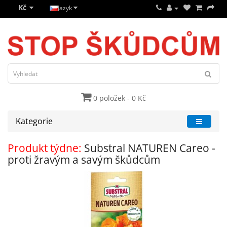
Kč
Jazyk
0 položek - 0 Kč
Kategorie
Produkt týdne:
Substral NATUREN Careo -
proti žravým a savým škůdcům