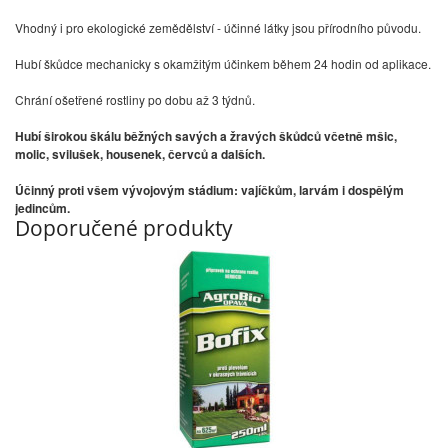
Vhodný i pro ekologické zemědělství - účinné látky jsou přírodního původu.
Hubí škůdce mechanicky s okamžitým účinkem během 24 hodin od aplikace.
Chrání ošetřené rostliny po dobu až 3 týdnů.
Hubí širokou škálu běžných savých a žravých škůdců včetně mšic,
molic, svilušek, housenek, červců a dalších.
Účinný proti všem vývojovým stádium: vajíčkům, larvám i dospělým
jedincům.
Doporučené produkty