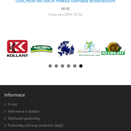
UNICHEM RATIMOR měkká návnada Brodifacoum
66 Kč
Cena bez DPH: 55 Kč
Informace
O nás
Informace o dodání
Obchodní podmínky
Podmínky ochrany osobních údajů