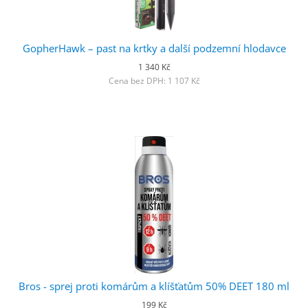
GopherHawk – past na krtky a další podzemní hlodavce
1 340 Kč
Cena bez DPH: 1 107 Kč
Bros - sprej proti komárům a klíšťatům 50% DEET 180 ml
199 Kč