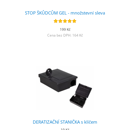
STOP ŠKŮDCŮM GEL - množstevní sleva
199 Kč
Cena bez DPH: 164 Kč
DERATIZAČNÍ STANIČKA s klíčem
19 Kč